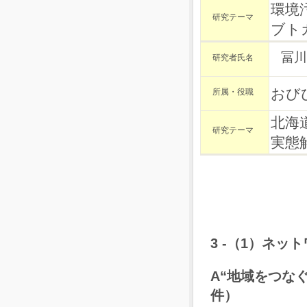
環境
研究テーマ
ブト
冨川
研究者氏名
おび
所属・役職
北海
研究テーマ
実態
3 -（1）ネッ
A
“地域をつなぐ
件）