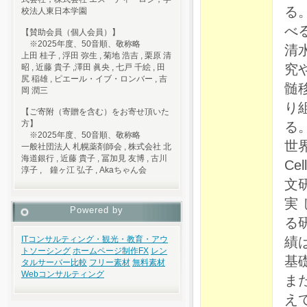
る
校法人東日本学園
べ
【賛助会員（個人会員）】
※2025年度、50音順、敬称略
清
上田 桂子 , 浮田 弥生 , 菊地 浩吉 , 栗原 清
究
昭 , 近藤 貴子 ,澤田 眞央 , 七戸 千絵 , 田
尻 稲雄 , ピエール・イブ・ロンバー , 吉
髄
岡 潤三
り
【ご寄附（寄贈を含む）をお寄せ頂いた
方】
る
※2025年度、50音順、敬称略
世界
一般社団法人 札幌薬剤師会 , 株式会社 北
海道銀行 , 近藤 貴子 , 冨加見 友博 , 古川
C
淳子 , 鐘ヶ江 弘子 , Akaちゃん会
文
実
Powered by
る
績
ITコンサルティング・観光・教育・アウ
トソーシング
ホームページ制作
FX
レン
基
タルサーバー比較
フリー素材
無料素材
Webコンサルティング
ま
え