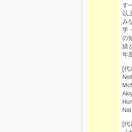
す
以
み
学
の
績
年
[
Nis
McM
Aki
Hum
Nat
[代