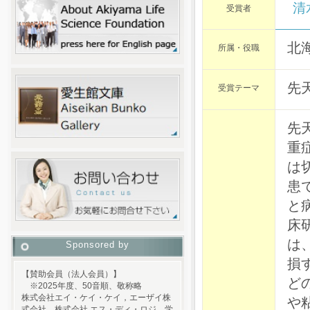
清
受賞者
北
所属・役職
先
受賞テーマ
先
重
は
患で
と
床
は
Sponsored by
損
【賛助会員（法人会員）】
ど
※2025年度、50音順、敬称略
株式会社エイ・ケイ・ケイ，エーザイ株
や
式会社，株式会社 エス・ディ・ロジ，学