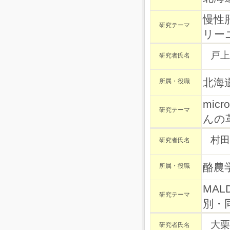
慢性
研究テーマ
リー
戸上
研究者氏名
北海
所属・役職
mi
研究テーマ
んの
村田
研究者氏名
酪農
所属・役職
MAL
研究テーマ
別・
大栗
研究者氏名