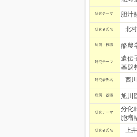
胆汁
研究テーマ
北村
研究者氏名
酪農
所属・役職
遺伝
研究テーマ
基盤
西川
研究者氏名
旭川
所属・役職
分化転
研究テーマ
胞増
上井
研究者氏名