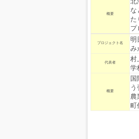
北
な
概要
た
プ
明
プロジェクト名
み
村
代表者
学
国
う
概要
農
町