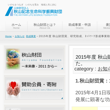
いのちをつなぎ いのちを育み 地域と共に歩む
ホーム
秋山財団とは？
助成事業・申請
褒
Home
About Us
Grants
Medal
2015年度 秋山財団賞、研究助成、ﾈｯﾄﾜｰｸ形成事
Home
»
お知らせ
,
助成事業
»
2015年度 秋
た。
category :
お知
1.秋山財団賞：
2015年4月
発展に顕著な功