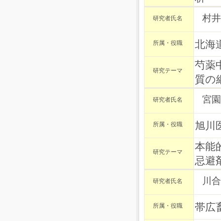
村井
研究者氏名
北海
所属・役職
芍薬
研究テーマ
質の
宮園
研究者氏名
旭川
所属・役職
本能
研究テーマ
忌避
川合
研究者氏名
帯広
所属・役職