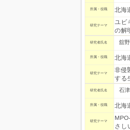
北海
所属・役職
ユビ
研究テーマ
の解
舘野
研究者氏名
北海
所属・役職
非侵
研究テーマ
する
石津
研究者氏名
北海
所属・役職
MP
研究テーマ
さし