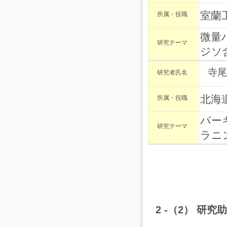
室蘭
所属・役職
微量
研究テーマ
ジソ
寺尾
研究者氏名
北海
所属・役職
パー
研究テーマ
ラニ
2 -（2） 研