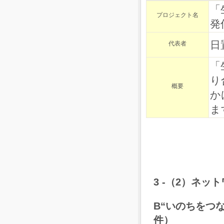
「
プロジェクト名
発
日
代表者
「
り
概要
か
ま
3 -（2）ネッ
B
“いのちをつな
件）