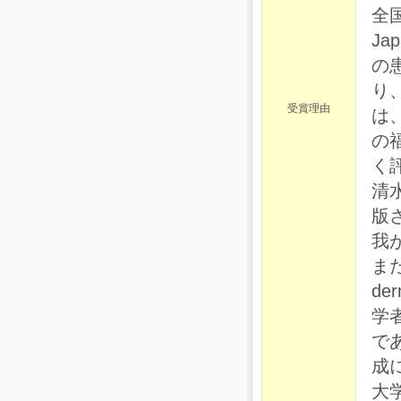
全
J
の
り
受賞理由
は
の
く
清
版
我
また
de
学
で
成
大