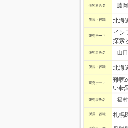
藤岡
研究者氏名
北海
所属・役職
イン
研究テーマ
探索
山口
研究者氏名
北海
所属・役職
難聴
研究テーマ
い転
福村
研究者氏名
札幌
所属・役職