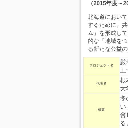
（2015年度～
北海道において
するために、共
ム」を形成して
的な「地域をつ
る新たな公益の
厳
プロジェクト名
上
根
代表者
大
冬
い
概要
含
る