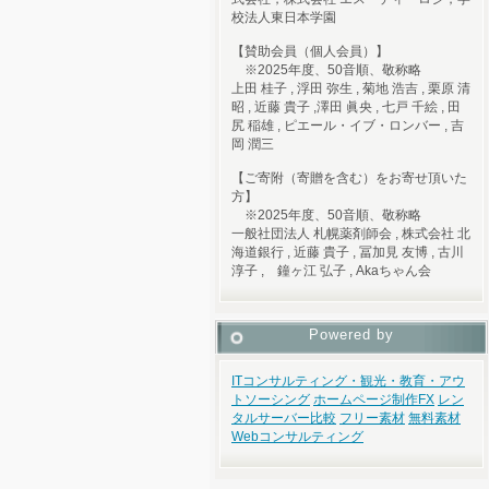
校法人東日本学園
【賛助会員（個人会員）】
※2025年度、50音順、敬称略
上田 桂子 , 浮田 弥生 , 菊地 浩吉 , 栗原 清
昭 , 近藤 貴子 ,澤田 眞央 , 七戸 千絵 , 田
尻 稲雄 , ピエール・イブ・ロンバー , 吉
岡 潤三
【ご寄附（寄贈を含む）をお寄せ頂いた
方】
※2025年度、50音順、敬称略
一般社団法人 札幌薬剤師会 , 株式会社 北
海道銀行 , 近藤 貴子 , 冨加見 友博 , 古川
淳子 , 鐘ヶ江 弘子 , Akaちゃん会
Powered by
ITコンサルティング・観光・教育・アウ
トソーシング
ホームページ制作
FX
レン
タルサーバー比較
フリー素材
無料素材
Webコンサルティング