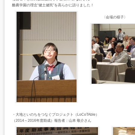
酪農学園の理念“健土健民”を高らかに語りました！
〈会場の様子〉
・大地といのちをつなぐプロジェクト（LoCoTAble）
（2014～2016年度助成）報告者：山本 敬介さん