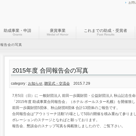
お問
助成事業・申請
褒賞事業
これまでの助成・受賞者
Grants
Medal of Honor
Past Results
合同報告会の写真
2015年度 合同報告会の写真
category :
お知らせ
,
贈呈式・交流会
2015.7.29
7月5日（日）に 一般財団法人 前田一歩園財団・公益財団法人 秋山記念生
「2015年度 助成事業合同報告会」（ホテル ポールスター札幌）を開催致
前田一歩園財団5団体、秋山財団8団体 合計13団体のご報告です。
合同報告会は“アウトリーチ活動”の場として5回の開催を積み重ねて参りま
ボレーションのステージとなればと願っております。
報告会、懇談会のスナップ写真を掲載致しましたので、ご覧下さい。