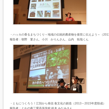
・ハッカの香るまちづくり～地域の伝統的農産物を後世に伝えよう～（2013
報告者：朝野 菫さん、小川 かりんさん、山内 拓哉くん
・ともにつくろう！江別から発信 食文化の創造（2013～2015年度助成）
報告者：とわの森三愛高等学校 鈴木 みなみさん