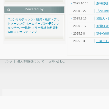
2025.10.16
森林総研
Powered by
2025.9.22
『2025
2025.9.16
旭医大・庄
ITコンサルティング・観光・教育・アウ
トソーシング
ホームページ制作
FX
レン
2025.9.12
新選組 
タルサーバー比較
フリー素材
無料素材
Webコンサルティング
2025.9.8
鶏中心設計
2025.9.3
「風と土
リンク
個人情報保護について
お問い合わせ