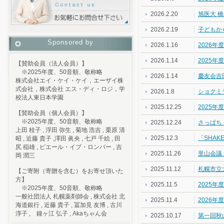
2026.2.20
旭医大 
2026.2.19
子どもか
Sponsored by
2026.1.16
2026年
2026.1.14
2025年
【賛助会員（法人会員）】
※2025年度、50音順、敬称略
2026.1.14
慶友会吉
株式会社エイ・ケイ・ケイ，エーザイ株
式会社，株式会社 エス・ディ・ロジ，学
2026.1.8
ショクミ
校法人東日本学園
2025.12.25
2025年
【賛助会員（個人会員）】
※2025年度、50音順、敬称略
2025.12.24
さっぱち
上田 桂子 , 浮田 弥生 , 菊地 浩吉 , 栗原 清
2025.12.3
「SHAK
昭 , 近藤 貴子 ,澤田 眞央 , 七戸 千絵 , 田
尻 稲雄 , ピエール・イブ・ロンバー , 吉
2025.11.26
里山会議
岡 潤三
2025.11.12
札幌市立大
【ご寄附（寄贈を含む）をお寄せ頂いた
方】
2025.11.5
2025
※2025年度、50音順、敬称略
一般社団法人 札幌薬剤師会 , 株式会社 北
2025.11.4
2026
海道銀行 , 近藤 貴子 , 冨加見 友博 , 古川
淳子 , 鐘ヶ江 弘子 , Akaちゃん会
2025.10.17
第一回秋