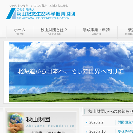
いのちをつなぎ いのちを育み 地域と共に歩む
ホーム
秋山財団とは？
助成事業・申請
褒
Home
About Us
Grants
Medal
秋山財団からのお知ら
2026.2.2
財団設立4
2026.7.10
夏休み特