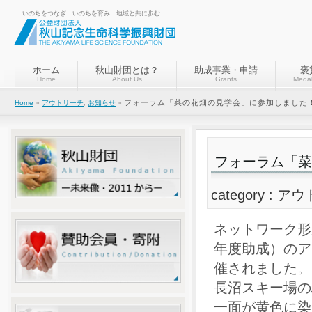
いのちをつなぎ いのちを育み 地域と共に歩む
ホーム
秋山財団とは？
助成事業・申請
褒
Home
About Us
Grants
Medal
フォーラム「菜の花畑の見学会」に参加しました
Home
»
アウトリーチ
,
お知らせ
»
フォーラム「菜
category :
アウ
ネットワーク形
年度助成）のア
催されました。
長沼スキー場の
一面が黄色に染