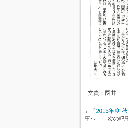
文責：國井
←「
2015年度
事へ 次の記