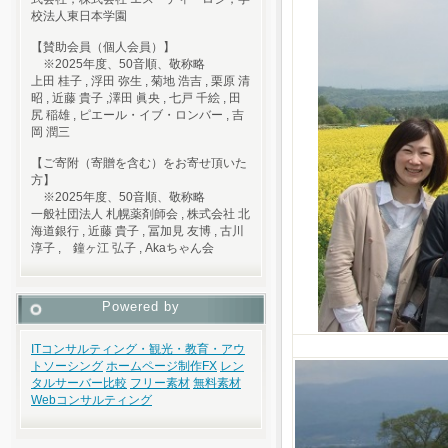
校法人東日本学園
【賛助会員（個人会員）】
※2025年度、50音順、敬称略
上田 桂子 , 浮田 弥生 , 菊地 浩吉 , 栗原 清
昭 , 近藤 貴子 ,澤田 眞央 , 七戸 千絵 , 田
尻 稲雄 , ピエール・イブ・ロンバー , 吉
岡 潤三
【ご寄附（寄贈を含む）をお寄せ頂いた
方】
※2025年度、50音順、敬称略
一般社団法人 札幌薬剤師会 , 株式会社 北
海道銀行 , 近藤 貴子 , 冨加見 友博 , 古川
淳子 , 鐘ヶ江 弘子 , Akaちゃん会
Powered by
ITコンサルティング・観光・教育・アウ
トソーシング
ホームページ制作
FX
レン
タルサーバー比較
フリー素材
無料素材
Webコンサルティング