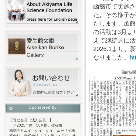
函館市で実施さ
た。その様子が
たします。函館
の活動は3月よ
えて継続的に活
2026.1よ
なりました。
ht
函館新聞
Sponsored by
【賛助会員（法人会員）】
※2025年度、50音順、敬称略
株式会社エイ・ケイ・ケイ，エーザイ株
式会社，株式会社 エス・ディ・ロジ，学