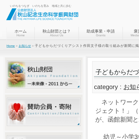
いのちをつなぎ いのちを育み 地域と共に歩む
ホーム
秋山財団とは？
助成事業・申請
褒
Home
About Us
Grants
Medal
子どもからだづくりアシスト作田文子様の取り組みが新聞に掲
Home
»
お知らせ
»
子どもからだづ
category :
お知
ネットワーク
ジェクト！」（2
が、函館新聞と
幼児～小学3年