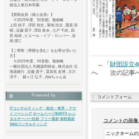
校法人東日本学園
【賛助会員（個人会員）】
※2025年度、50音順、敬称略
上田 桂子 , 浮田 弥生 , 菊地 浩吉 , 栗原 清
昭 , 近藤 貴子 ,澤田 眞央 , 七戸 千絵 , 田
尻 稲雄 , ピエール・イブ・ロンバー , 吉
岡 潤三
【ご寄附（寄贈を含む）をお寄せ頂いた
方】
※2025年度、50音順、敬称略
←「
財団設立4
一般社団法人 札幌薬剤師会 , 株式会社 北
へ 次の記事
海道銀行 , 近藤 貴子 , 冨加見 友博 , 古川
淳子 , 鐘ヶ江 弘子 , Akaちゃん会
Powered by
コメントフォーム
ITコンサルティング・観光・教育・アウ
トソーシング
ホームページ制作
FX
レン
タルサーバー比較
フリー素材
無料素材
コメントの画像
Webコンサルティング