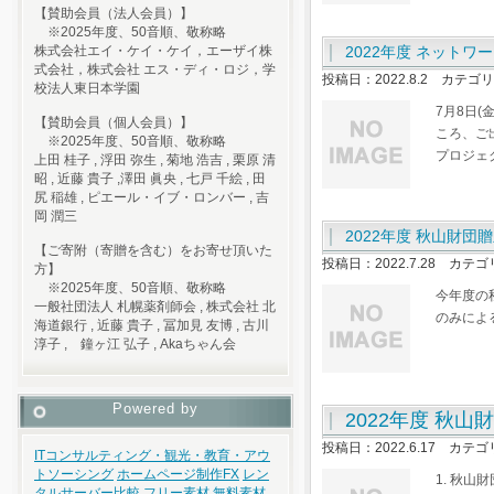
【賛助会員（法人会員）】
※2025年度、50音順、敬称略
2022年度 ネット
株式会社エイ・ケイ・ケイ，エーザイ株
式会社，株式会社 エス・ディ・ロジ，学
投稿日：2022.8.2 カテゴ
校法人東日本学園
7月8日
【賛助会員（個人会員）】
ころ、ご
※2025年度、50音順、敬称略
プロジェ
上田 桂子 , 浮田 弥生 , 菊地 浩吉 , 栗原 清
昭 , 近藤 貴子 ,澤田 眞央 , 七戸 千絵 , 田
尻 稲雄 , ピエール・イブ・ロンバー , 吉
岡 潤三
2022年度 秋山財
【ご寄附（寄贈を含む）をお寄せ頂いた
投稿日：2022.7.28 カテ
方】
※2025年度、50音順、敬称略
今年度の
一般社団法人 札幌薬剤師会 , 株式会社 北
のみによ
海道銀行 , 近藤 貴子 , 冨加見 友博 , 古川
淳子 , 鐘ヶ江 弘子 , Akaちゃん会
Powered by
2022年度 秋
投稿日：2022.6.17 カテ
ITコンサルティング・観光・教育・アウ
トソーシング
ホームページ制作
FX
レン
1. 秋山
タルサーバー比較
フリー素材
無料素材