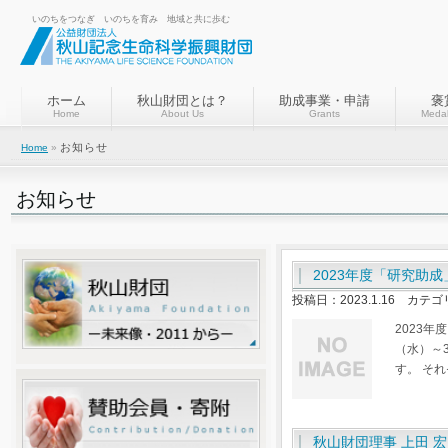
いのちをつなぎ いのちを育み 地域と共に歩む
ホーム
秋山財団とは？
助成事業・申請
褒
Home
About Us
Grants
Medal
お知らせ
Home
»
お知らせ
2023年度「研究助
投稿日：2023.1.16 カテ
2023
（水）～
す。 そ
秋山財団理事 上田 