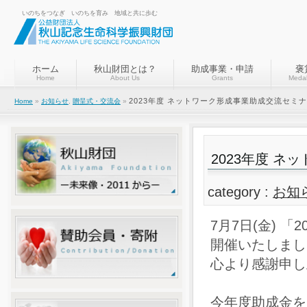
いのちをつなぎ いのちを育み 地域と共に歩む
ホーム
秋山財団とは？
助成事業・申請
褒
Home
About Us
Grants
Medal
2023年度 ネットワーク形成事業助成交流セミ
Home
»
お知らせ
,
贈呈式・交流会
»
2023年度 
category :
お知
7月7日(金) 
開催いたしまし
心より感謝申し
今年度助成金を