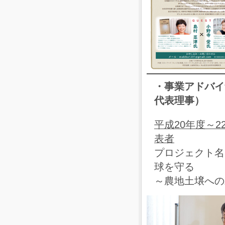
・事業アドバイザ
代表理事）
平成20年度～
表者
プロジェクト名
球を守る
～農地土壌への