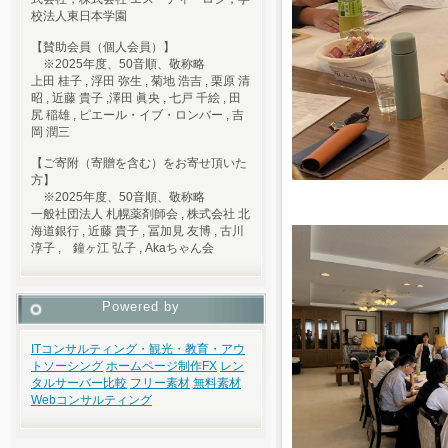
校法人東日本学園
【賛助会員（個人会員）】
※2025年度、50音順、敬称略
上田 桂子 , 浮田 弥生 , 菊地 浩吉 , 栗原 清
昭 , 近藤 貴子 ,澤田 眞央 , 七戸 千絵 , 田
尻 稲雄 , ピエール・イブ・ロンバー , 吉
岡 潤三
【ご寄附（寄贈を含む）をお寄せ頂いた
方】
※2025年度、50音順、敬称略
一般社団法人 札幌薬剤師会 , 株式会社 北
海道銀行 , 近藤 貴子 , 冨加見 友博 , 古川
淳子 , 鐘ヶ江 弘子 , Akaちゃん会
Powered by
ITコンサルティング・観光・教育・アウ
トソーシング
ホームページ制作
FX
レン
タルサーバー比較
フリー素材
無料素材
Webコンサルティング