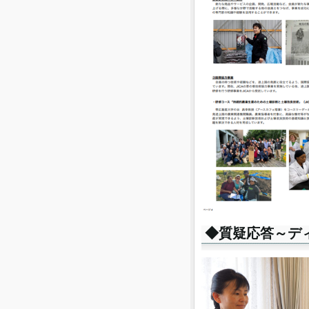
◆質疑応答～デ