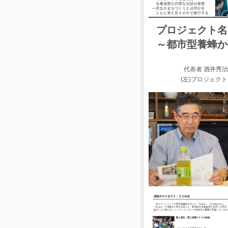
プロジェクト名
～都市型養蜂か
代表者 酒井秀治
(左)プロジェク