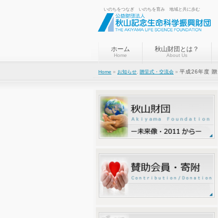
いのちをつなぎ いのちを育み 地域と共に歩む
ホーム
秋山財団とは？
Home
About Us
平成26年度 
Home
»
お知らせ
,
贈呈式・交流会
»