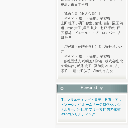
校法人東日本学園
【賛助会員（個人会員）】
※2025年度、50音順、敬称略
上田 桂子 , 浮田 弥生 , 菊地 浩吉 , 栗原 清
昭 , 近藤 貴子 ,澤田 眞央 , 七戸 千絵 , 田
尻 稲雄 , ピエール・イブ・ロンバー , 吉
岡 潤三
【ご寄附（寄贈を含む）をお寄せ頂いた
方】
※2025年度、50音順、敬称略
一般社団法人 札幌薬剤師会 , 株式会社 北
海道銀行 , 近藤 貴子 , 冨加見 友博 , 古川
淳子 , 鐘ヶ江 弘子 , Akaちゃん会
Powered by
ITコンサルティング・観光・教育・アウ
トソーシング
ホームページ制作
FX
レン
タルサーバー比較
フリー素材
無料素材
Webコンサルティング