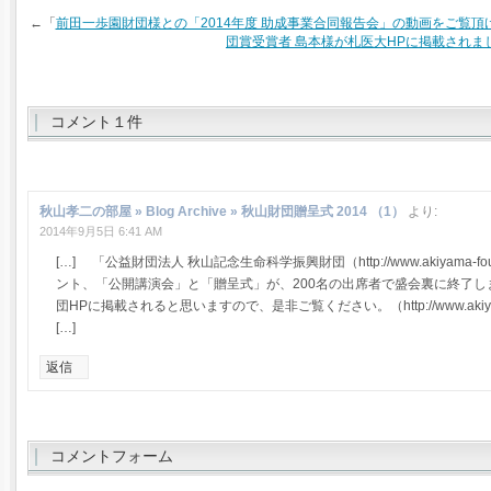
←「
前田一歩園財団様との「2014年度 助成事業合同報告会」の動画をご覧頂
団賞受賞者 島本様が札医大HPに掲載されま
コメント１件
秋山孝二の部屋 » Blog Archive » 秋山財団贈呈式 2014 （1）
より:
2014年9月5日 6:41 AM
[…] 「公益財団法人 秋山記念生命科学振興財団（http://www.akiyama-fo
ント、「公開講演会」と「贈呈式」が、200名の出席者で盛会裏に終了
団HPに掲載されると思いますので、是非ご覧ください。（http://www.akiyama-fou
[…]
返信
コメントフォーム