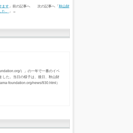
けます
」前の記事へ 次の記事へ「
秋山財
した。
」→
undation.org/）」の一年で一番のイベ
しました。当日の様子は、後日、秋山財
ndation.org/news/930.html）