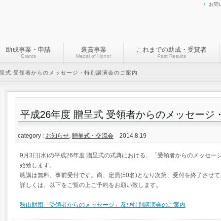
お問
助成事業・申請
褒賞事業
これまでの助成・受賞者
Grants
Medal of Honor
Past Results
贈呈式 受領者からのメッセージ・特別講演会のご案内
平成26年度 贈呈式 受領者からのメッセー
category :
お知らせ
,
贈呈式・交流会
2014.8.19
9月3日(水)の平成26年度 贈呈式の式典における、「受領者からのメッセ
始致します。
聴講は無料、事前受付です。尚、定員(50名)となり次第、受付を終了させ
詳しくは、以下をご覧の上ご予約をお願い致します。
秋山財団「受領者からのメッセージ」及び特別講演会のご案内