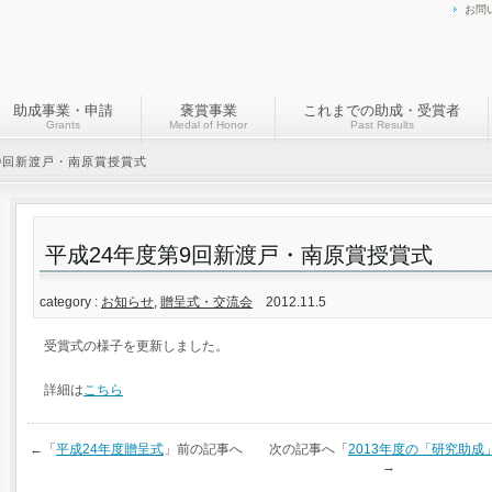
お問
助成事業・申請
褒賞事業
これまでの助成・受賞者
Grants
Medal of Honor
Past Results
9回新渡戸・南原賞授賞式
平成24年度第9回新渡戸・南原賞授賞式
category :
お知らせ
,
贈呈式・交流会
2012.11.5
受賞式の様子を更新しました。
詳細は
こちら
←「
平成24年度贈呈式
」前の記事へ 次の記事へ「
2013年度の「研究助
→