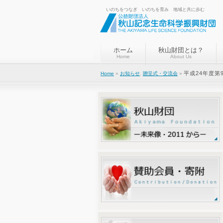
いのちをつなぎ いのちを育み 地域と共に歩む
ホーム
秋山財団とは？
Home
About Us
平成24年度第
Home
»
お知らせ
,
贈呈式・交流会
»