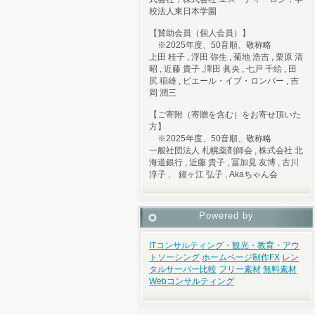
校法人東日本学園
【賛助会員（個人会員）】
※2025年度、50音順、敬称略
上田 桂子 , 浮田 弥生 , 菊地 浩吉 , 栗原 清
昭 , 近藤 貴子 ,澤田 眞央 , 七戸 千絵 , 田
尻 稲雄 , ピエール・イブ・ロンバー , 吉
岡 潤三
【ご寄附（寄贈を含む）をお寄せ頂いた
方】
※2025年度、50音順、敬称略
一般社団法人 札幌薬剤師会 , 株式会社 北
海道銀行 , 近藤 貴子 , 冨加見 友博 , 古川
淳子 , 鐘ヶ江 弘子 , Akaちゃん会
Powered by
ITコンサルティング・観光・教育・アウ
トソーシング
ホームページ制作
FX
レン
タルサーバー比較
フリー素材
無料素材
Webコンサルティング