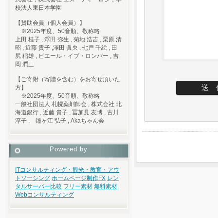
校法人東日本学園
【賛助会員（個人会員）】
※2025年度、50音順、敬称略
上田 桂子 , 浮田 弥生 , 菊地 浩吉 , 栗原 清
昭 , 近藤 貴子 ,澤田 眞央 , 七戸 千絵 , 田
尻 稲雄 , ピエール・イブ・ロンバー , 吉
岡 潤三
【ご寄附（寄贈を含む）をお寄せ頂いた
方】
※2025年度、50音順、敬称略
一般社団法人 札幌薬剤師会 , 株式会社 北
海道銀行 , 近藤 貴子 , 冨加見 友博 , 古川
淳子 , 鐘ヶ江 弘子 , Akaちゃん会
Powered by
ITコンサルティング・観光・教育・アウ
トソーシング
ホームページ制作
FX
レン
タルサーバー比較
フリー素材
無料素材
Webコンサルティング