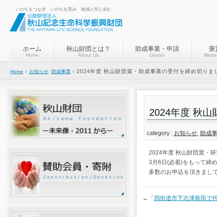
いのちをつなぎ いのちを育み 地域と共に歩む
ホーム
秋山財団とは？
助成事業・申請
褒
Home
About Us
Grants
Medal
2024年度 秋山財団賞・助成事業の受付を締め切りま
Home
»
お知らせ
,
助成事業
»
2024年度 
category :
お知らせ
,
助成
2024年度 秋山財団賞
3月6日(必着)をもって締
多数のお申込を頂きまし
←「
四街道市下志津新田で