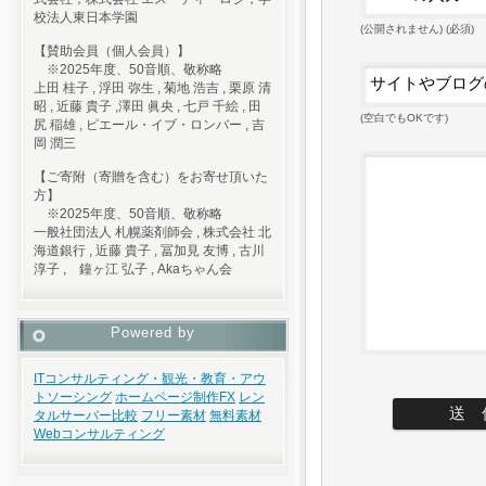
校法人東日本学園
(公開されません) (必須)
【賛助会員（個人会員）】
※2025年度、50音順、敬称略
上田 桂子 , 浮田 弥生 , 菊地 浩吉 , 栗原 清
昭 , 近藤 貴子 ,澤田 眞央 , 七戸 千絵 , 田
(空白でもOKです)
尻 稲雄 , ピエール・イブ・ロンバー , 吉
岡 潤三
【ご寄附（寄贈を含む）をお寄せ頂いた
方】
※2025年度、50音順、敬称略
一般社団法人 札幌薬剤師会 , 株式会社 北
海道銀行 , 近藤 貴子 , 冨加見 友博 , 古川
淳子 , 鐘ヶ江 弘子 , Akaちゃん会
Powered by
ITコンサルティング・観光・教育・アウ
トソーシング
ホームページ制作
FX
レン
タルサーバー比較
フリー素材
無料素材
Webコンサルティング