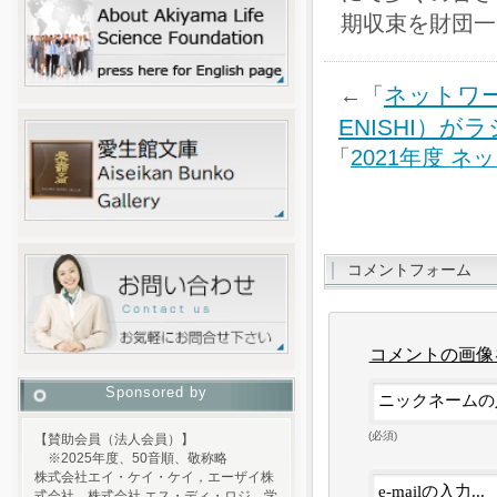
期収束を財団一
ネットワー
←「
ENISHI）
「
2021年度 
コメントフォーム
コメントの画像
Sponsored by
(必須)
【賛助会員（法人会員）】
※2025年度、50音順、敬称略
株式会社エイ・ケイ・ケイ，エーザイ株
式会社，株式会社 エス・ディ・ロジ，学