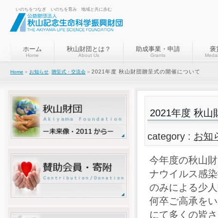
いのちをつなぎ いのちを育み 地域と共に歩む
ホーム
秋山財団とは？
助成事業・申請
褒
Home
About Us
Grants
Medal
2021年度 秋山財団贈呈式の開催について
Home
»
お知らせ
,
贈呈式・交流会
»
2021年度 
category :
お知
今年度の秋山財
ナウイルス感染
のみによる少人
何卒ご高承をい
にて多くの皆さ