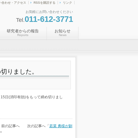
い合わせ・アクセス
RSSを購読する
リンク
お気軽にお問い合わせください
011-612-3771
Tel.
研究者からの報告
お知らせ
Reports
News
め切りました。
15日(消印有効)をもって締め切りまし
」前の記事へ 次の記事へ「
若菜 勇様が釧
→