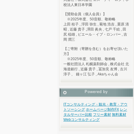
校法人東日本学園
【賛助会員（個人会員）】
※2025年度、50音順、敬称略
上田 桂子 , 浮田 弥生 , 菊地 浩吉 , 栗原 清
昭 , 近藤 貴子 ,澤田 眞央 , 七戸 千絵 , 田
尻 稲雄 , ピエール・イブ・ロンバー , 吉
岡 潤三
【ご寄附（寄贈を含む）をお寄せ頂いた
方】
※2025年度、50音順、敬称略
一般社団法人 札幌薬剤師会 , 株式会社 北
海道銀行 , 近藤 貴子 , 冨加見 友博 , 古川
淳子 , 鐘ヶ江 弘子 , Akaちゃん会
Powered by
ITコンサルティング・観光・教育・アウ
トソーシング
ホームページ制作
FX
レン
タルサーバー比較
フリー素材
無料素材
Webコンサルティング