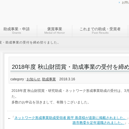
お問
助成事業・申請
褒賞事業
これまでの助成・受賞者
Grants
Medal of Honor
Past Results
財団賞・助成事業の受付を締め切りました。
2018年度 秋山財団賞・助成事業の受付を締
category :
お知らせ
,
助成事業
2018.3.16
2018年度 秋山財団賞・研究助成・ネットワーク形成事業助成の受付は、3月
た。
多数のお申込を頂きまして、有難うございました。
←「
ネットワーク形成事業助成受領者 殿平 善彦様が道新に掲載されました。
路市教委を定年退職されました。
」