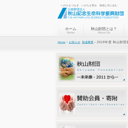
いのちをつなぎ いのちを育み 地域と共に歩む
ホーム
秋山財団とは？
Home
About Us
2018年度 秋山
Home
»
お知らせ
,
助成事業
»