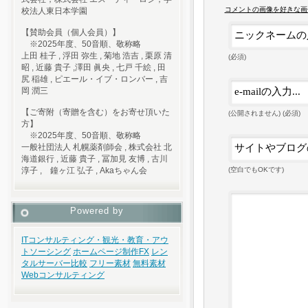
コメントの画像を好きな画
校法人東日本学園
【賛助会員（個人会員）】
※2025年度、50音順、敬称略
上田 桂子 , 浮田 弥生 , 菊地 浩吉 , 栗原 清
(必須)
昭 , 近藤 貴子 ,澤田 眞央 , 七戸 千絵 , 田
尻 稲雄 , ピエール・イブ・ロンバー , 吉
岡 潤三
【ご寄附（寄贈を含む）をお寄せ頂いた
(公開されません) (必須)
方】
※2025年度、50音順、敬称略
一般社団法人 札幌薬剤師会 , 株式会社 北
海道銀行 , 近藤 貴子 , 冨加見 友博 , 古川
(空白でもOKです)
淳子 , 鐘ヶ江 弘子 , Akaちゃん会
Powered by
ITコンサルティング・観光・教育・アウ
トソーシング
ホームページ制作
FX
レン
タルサーバー比較
フリー素材
無料素材
Webコンサルティング