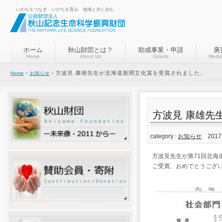
いのちをつなぎ いのちを育み 地域と共に歩む
ホーム
秋山財団とは？
助成事業・申請
褒
Home
About Us
Grants
Medal
方波見 康雄先生が北海道新聞文化賞を受賞されました。
Home
»
お知らせ
»
方波見 康雄先
category :
お知らせ
2017.
方波見先生が第71回北海
ご受賞、おめでとうござ