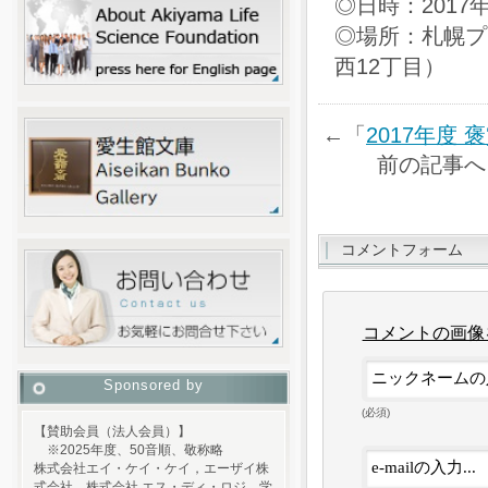
◎日時：2017
◎場所：札幌プ
西12丁目）
←「
2017年度
前の記事
コメントフォーム
コメントの画像
Sponsored by
(必須)
【賛助会員（法人会員）】
※2025年度、50音順、敬称略
株式会社エイ・ケイ・ケイ，エーザイ株
式会社，株式会社 エス・ディ・ロジ，学