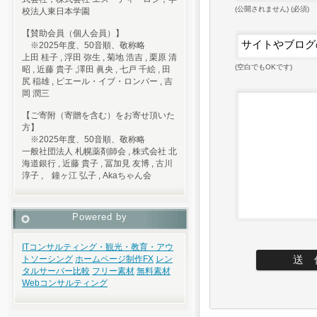
(公開されません) (必須)
校法人東日本学園
【賛助会員（個人会員）】
※2025年度、50音順、敬称略
上田 桂子 , 浮田 弥生 , 菊地 浩吉 , 栗原 清
(空白でもOKです)
昭 , 近藤 貴子 ,澤田 眞央 , 七戸 千絵 , 田
尻 稲雄 , ピエール・イブ・ロンバー , 吉
岡 潤三
【ご寄附（寄贈を含む）をお寄せ頂いた
方】
※2025年度、50音順、敬称略
一般社団法人 札幌薬剤師会 , 株式会社 北
海道銀行 , 近藤 貴子 , 冨加見 友博 , 古川
淳子 , 鐘ヶ江 弘子 , Akaちゃん会
Powered by
ITコンサルティング・観光・教育・アウ
トソーシング
ホームページ制作
FX
レン
タルサーバー比較
フリー素材
無料素材
Webコンサルティング