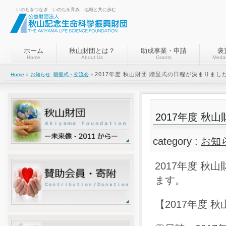
いのちをつなぎ いのちを育み 地域と共に歩む
ホーム
秋山財団とは？
助成事業・申請
褒
Home
About Us
Grants
Medal
2017年度 秋山財団 贈呈式の日程が決まりまし
Home
»
お知らせ
,
贈呈式・交流会
»
2017年度 
category :
お知
2017年度 
ます。
【2017年度 