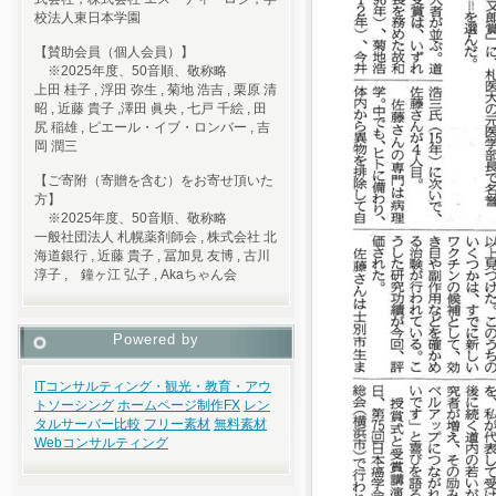
校法人東日本学園
【賛助会員（個人会員）】
※2025年度、50音順、敬称略
上田 桂子 , 浮田 弥生 , 菊地 浩吉 , 栗原 清
昭 , 近藤 貴子 ,澤田 眞央 , 七戸 千絵 , 田
尻 稲雄 , ピエール・イブ・ロンバー , 吉
岡 潤三
【ご寄附（寄贈を含む）をお寄せ頂いた
方】
※2025年度、50音順、敬称略
一般社団法人 札幌薬剤師会 , 株式会社 北
海道銀行 , 近藤 貴子 , 冨加見 友博 , 古川
淳子 , 鐘ヶ江 弘子 , Akaちゃん会
Powered by
ITコンサルティング・観光・教育・アウ
トソーシング
ホームページ制作
FX
レン
タルサーバー比較
フリー素材
無料素材
Webコンサルティング