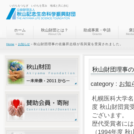
いのちをつなぎ いのちを育み 地域と共に歩む
ホーム
秋山財団とは？
助成事業・申請
褒
Home
About Us
Grants
Medal
秋山財団理事の佐藤昇志様が長與賞を受賞されました。
Home
»
お知らせ
»
秋山財団理事の
category :
お知
札幌医科大学名
度 秋山財団賞
ございます。
歴代受賞者には
（1994年度 