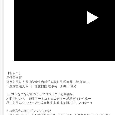
【報告１】
主催者挨拶
公益財団法人 秋山記念生命科学振興財団 理事長 秋山 孝二
一般財団法人 前田一歩園財団 理事長 新井田 利光
1．世代をつなぐ森づくりプロジェクトと芸術祭
木野 哲也さん 飛生アートコミュニティー 統括ディレクター
秋山財団ネットワーク形成事業助成 助成期間2017～2019年度
2．科学読み物・ゴマシジミの話