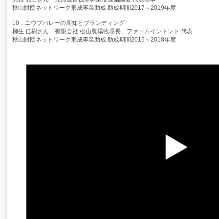
秋山財団ネットワーク形成事業助成 助成期間2017～2019年度
10．ニウプバレーの周知とブランディング
柳生 佳樹さん 有限会社 松山農場牧場長、ファームイントント 代表
秋山財団ネットワーク形成事業助成 助成期間2016～2018年度