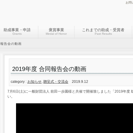
お問
助成事業・申請
褒賞事業
これまでの助成・受賞者
Grants
Medal of Honor
Past Results
合同報告会の動画
2019年度 合同報告会の動画
category :
お知らせ
,
贈呈式・交流会
2019.9.12
7月6日(土)に一般財団法人 前田一歩園様と共催で開催致しました「2019年
い。