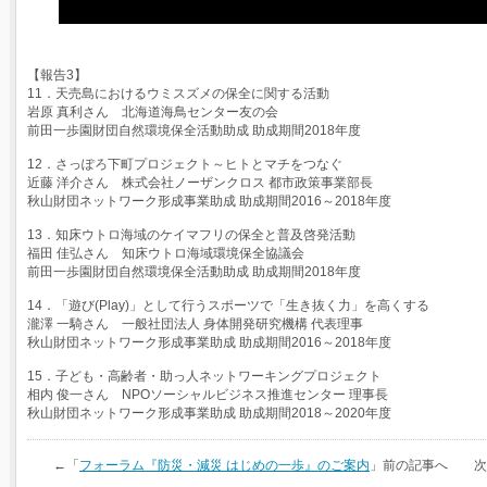
【報告3】
11．天売島におけるウミスズメの保全に関する活動
岩原 真利さん 北海道海鳥センター友の会
前田一歩園財団自然環境保全活動助成 助成期間2018年度
12．さっぽろ下町プロジェクト～ヒトとマチをつなぐ
近藤 洋介さん 株式会社ノーザンクロス 都市政策事業部長
秋山財団ネットワーク形成事業助成 助成期間2016～2018年度
13．知床ウトロ海域のケイマフリの保全と普及啓発活動
福田 佳弘さん 知床ウトロ海域環境保全協議会
前田一歩園財団自然環境保全活動助成 助成期間2018年度
14．「遊び(Play)」として行うスポーツで「生き抜く力」を高くする
瀧澤 一騎さん 一般社団法人 身体開発研究機構 代表理事
秋山財団ネットワーク形成事業助成 助成期間2016～2018年度
15．子ども・高齢者・助っ人ネットワーキングプロジェクト
相内 俊一さん NPOソーシャルビジネス推進センター 理事長
秋山財団ネットワーク形成事業助成 助成期間2018～2020年度
←「
フォーラム『防災・減災 はじめの一歩』のご案内
」前の記事へ 次