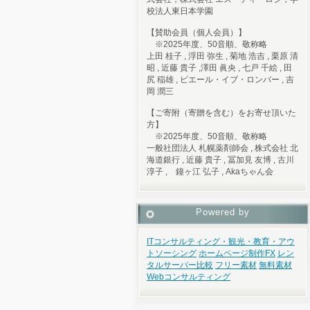
校法人東日本学園
【賛助会員（個人会員）】
※2025年度、50音順、敬称略
上田 桂子 , 浮田 弥生 , 菊地 浩吉 , 栗原 清
昭 , 近藤 貴子 ,澤田 眞央 , 七戸 千絵 , 田
尻 稲雄 , ピエール・イブ・ロンバー , 吉
岡 潤三
【ご寄附（寄贈を含む）をお寄せ頂いた
方】
※2025年度、50音順、敬称略
一般社団法人 札幌薬剤師会 , 株式会社 北
海道銀行 , 近藤 貴子 , 冨加見 友博 , 古川
淳子 , 鐘ヶ江 弘子 , Akaちゃん会
Powered by
ITコンサルティング・観光・教育・アウ
トソーシング
ホームページ制作
FX
レン
タルサーバー比較
フリー素材
無料素材
Webコンサルティング