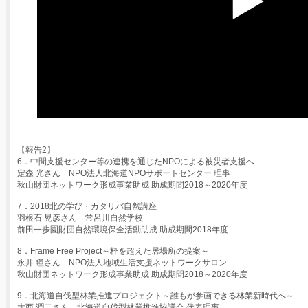
【報告2】
6．中間支援センター等の連携を通じたNPOによる被災者支援へ
定森 光さん NPO法人北海道NPOサポートセンター 理事
秋山財団ネットワーク形成事業助成 助成期間2018～2020年度
7．2018北の学び・カタリバ自然講座
羽根石 晃彦さん 常呂川自然学校
前田一歩園財団自然環境保全活動助成 助成期間2018年度
8．Frame Free Project～枠を超えた居場所の提案～
永井 瞳さん NPO法人地域生活支援ネットワークサロン
秋山財団ネットワーク形成事業助成 助成期間2018～2020年度
9．北海道自伐型林業推進プロジェクト～誰もが参画できる林業新時代へ～
大西 潤二さん 北海道自伐型林業推進協議会 代表理事