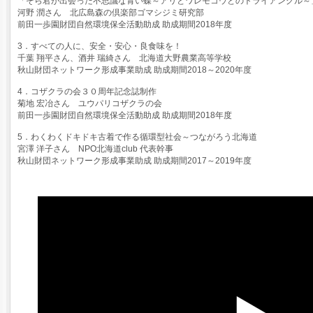
「そら君が出会った不思議な青い蝶～アリとワレモコウとのトライアングル～
河野 潤さん 北広島森の倶楽部ゴマシジミ研究部
前田一歩園財団自然環境保全活動助成 助成期間2018年度
3．すべての人に、安全・安心・良食味を！
千葉 翔平さん、酒井 瑞綺さん 北海道大野農業高等学校
秋山財団ネットワーク形成事業助成 助成期間2018～2020年度
4．コザクラの会３０周年記念誌制作
菊地 宏冶さん ユウパリコザクラの会
前田一歩園財団自然環境保全活動助成 助成期間2018年度
5．わくわくドキドキ古着で作る循環型社会～つながろう北海道
宮澤 洋子さん NPO北海道club 代表幹事
秋山財団ネットワーク形成事業助成 助成期間2017～2019年度