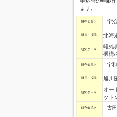
申込時の年齢が
ます。
宇治
研究者氏名
北海
所属・役職
雌雄
研究テーマ
機構
宇和
研究者氏名
旭川
所属・役職
オー
研究テーマ
ット
古田
研究者氏名