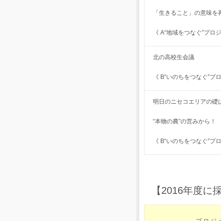
「生きること」の意味を
《 A“地域をつなぐ”プロ
北の高校生会議
《 B“いのちをつなぐ”プ
明日のニセコエリアの礎
“本物の農”の営みから！
《 B“いのちをつなぐ”プ
【2016年度