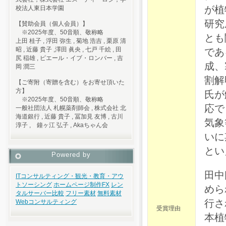
が植
校法人東日本学園
研究
【賛助会員（個人会員）】
※2025年度、50音順、敬称略
とも
上田 桂子 , 浮田 弥生 , 菊地 浩吉 , 栗原 清
昭 , 近藤 貴子 ,澤田 眞央 , 七戸 千絵 , 田
であ
尻 稲雄 , ピエール・イブ・ロンバー , 吉
成、
岡 潤三
割解
【ご寄附（寄贈を含む）をお寄せ頂いた
方】
氏が
※2025年度、50音順、敬称略
応で
一般社団法人 札幌薬剤師会 , 株式会社 北
海道銀行 , 近藤 貴子 , 冨加見 友博 , 古川
気象
淳子 , 鐘ヶ江 弘子 , Akaちゃん会
いに
とい
Powered by
田中
ITコンサルティング・観光・教育・アウ
トソーシング
ホームページ制作
FX
レン
めら
タルサーバー比較
フリー素材
無料素材
行さ
Webコンサルティング
受賞理由
本植