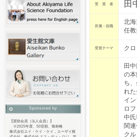
田中
受 賞 者
北海
所属・役職
任教
クロ
受賞テーマ
田中
の本
ち、
れた
イン
ロフ
Sponsored by
中氏
【賛助会員（法人会員）】
関連
※2025年度、50音順、敬称略
株式会社エイ・ケイ・ケイ，エーザイ株
クル
式会社，株式会社 エス・ディ・ロジ，学