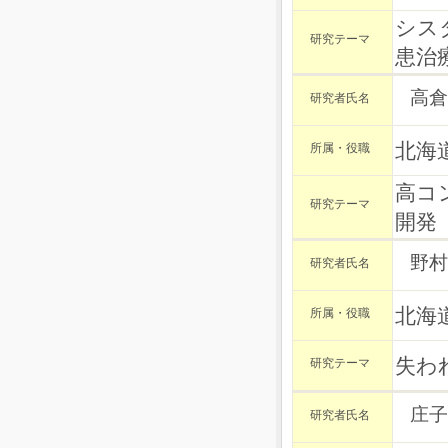
シス
研究テーマ
患治
高倉
研究者氏名
北海
所属・役職
高コ
研究テーマ
開発
野村
研究者氏名
北海
所属・役職
失わ
研究テーマ
庄子
研究者氏名