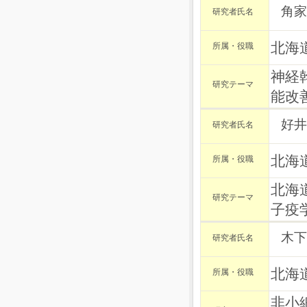
角家
研究者氏名
北海
所属・役職
神経
研究テーマ
能改
好井
研究者氏名
北海
所属・役職
北海
研究テーマ
子疫
木下
研究者氏名
北海
所属・役職
非小