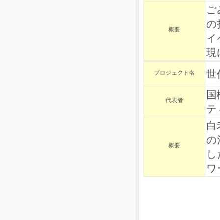
ご
の
概要
イ
現
世
プロジェクト名
国
代表者
テ
白
の
概要
し
ワ