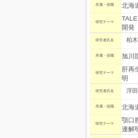
北海
所属・役職
TA
研究テーマ
開発
柏木
研究者氏名
旭川
所属・役職
肝再
研究テーマ
明
浮田
研究者氏名
北海
所属・役職
顎口
研究テーマ
連解