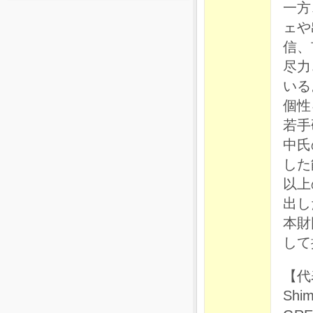
一方
ェや
信、
尽力
いる
個性
若手
中氏
した
以上
出し
本財
して
【代
Shim