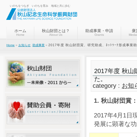
いのちをつなぎ いのちを育み 地域と共に歩む
ホーム
秋山財団とは？
助成事業・申請
褒
Home
About Us
Grants
Medal
2017年度 秋山財団賞、研究助成、ﾈｯﾄﾜｰｸ形成事
Home
»
お知らせ
,
助成事業
»
2017年度 秋
た。
category :
お知
1. 秋山財団賞
2017年4月
発展に顕著な功