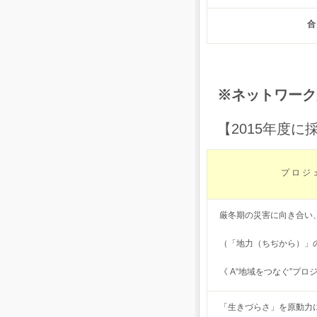
※ネットワーク
【2015年度
プ ロ ジ 
厳冬期の災害に向き合い
（「地力（ちぢから）」
《 A“地域をつなぐ”プロ
「生きづらさ」を原動力