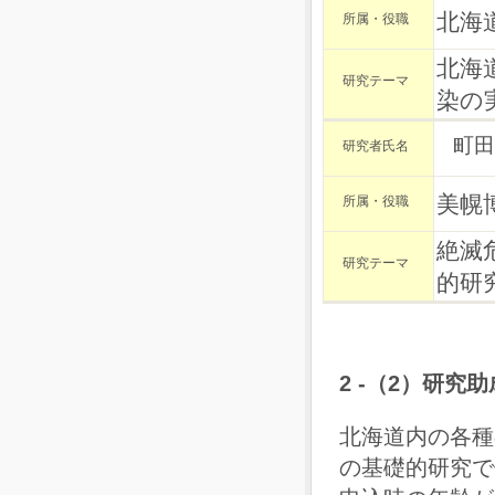
北海
所属・役職
北海
研究テーマ
染の
町田
研究者氏名
美幌
所属・役職
絶滅
研究テーマ
的研
2 -（2）研究
北海道内の各種
の基礎的研究で