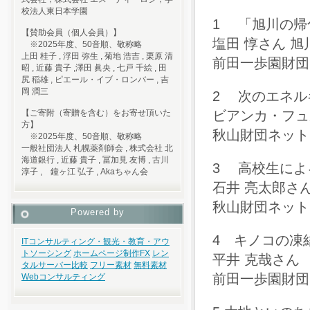
校法人東日本学園
1 「旭川の帰
【賛助会員（個人会員）】
塩田 惇さん 
※2025年度、50音順、敬称略
上田 桂子 , 浮田 弥生 , 菊地 浩吉 , 栗原 清
前田一歩園財団
昭 , 近藤 貴子 ,澤田 眞央 , 七戸 千絵 , 田
尻 稲雄 , ピエール・イブ・ロンバー , 吉
岡 潤三
2 次のエネル
ビアンカ・フュ
【ご寄附（寄贈を含む）をお寄せ頂いた
方】
秋山財団ネットワ
※2025年度、50音順、敬称略
一般社団法人 札幌薬剤師会 , 株式会社 北
海道銀行 , 近藤 貴子 , 冨加見 友博 , 古川
3 高校生によ
淳子 , 鐘ヶ江 弘子 , Akaちゃん会
石井 亮太郎さ
秋山財団ネットワ
Powered by
4 キノコの凍
ITコンサルティング・観光・教育・アウ
トソーシング
ホームページ制作
FX
レン
平井 克哉さん
タルサーバー比較
フリー素材
無料素材
前田一歩園財団
Webコンサルティング