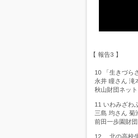
【 報告3 】
10 「生きづ
永井 瞳さん 滝
秋山財団ネットワ
11 いわみざ
三島 均さん 菊
前田一歩園財団
12 北の高校