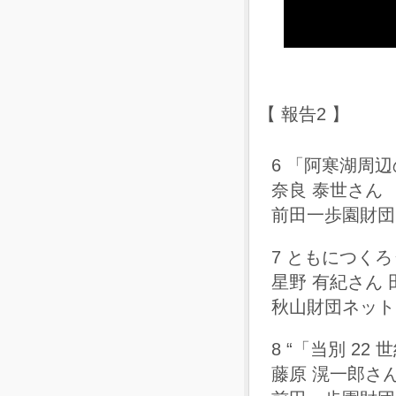
【 報告2 】
6 「阿寒湖周
奈良 泰世さん
前田一歩園財団
7 ともにつく
星野 有紀さん
秋山財団ネットワ
8 “「当別 2
藤原 滉一郎さ