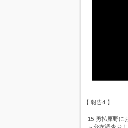
【 報告4 】
15 勇払原野
～分布調査およ