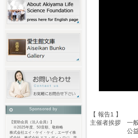
Sponsored by
【 報告1 】
主催者挨拶 一般
【賛助会員（法人会員）】
※2025年度、50音順、敬称略
公益財団法人
株式会社エイ・ケイ・ケイ，エーザイ株
式会社，株式会社 エス・ディ・ロジ，学