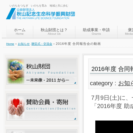
いのちをつなぎ いのちを育み 地域と共に歩む
ホーム
秋山財団とは？
助成事業・申請
褒
Home
About Us
Grants
Medal
2016年度 合同報告会の動画
Home
»
お知らせ
,
贈呈式・交流会
»
2016年度 合
category :
お知
7月9日(土)
「2016年度