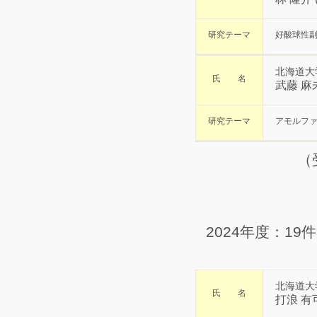
研究テーマ
好酸球性
北海道大
氏 名
武藤 麻
研究テーマ
アモルフ
（
2024年度：19
北海道大
氏 名
打浪 有