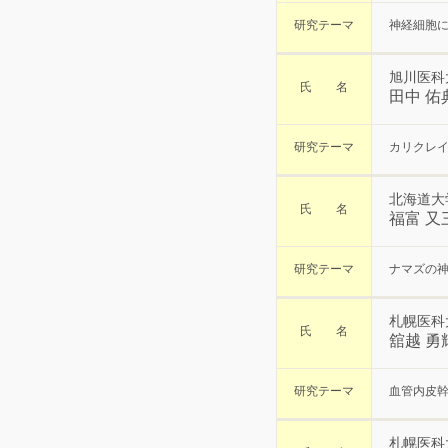
研究テーマ
神経細胞
旭川医科
氏 名
田中 佑
研究テーマ
カリクレ
北海道大
氏 名
福富 又
研究テーマ
ナマズの
札幌医科
氏 名
舘越 勇
研究テーマ
血管内皮幹
札幌医科