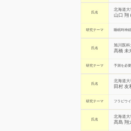
北海道大
氏名
山口 翔
研究テーマ
睡眠時神
旭川医科
氏名
髙橋 未
研究テーマ
予測を必
北海道大
氏名
田村 友
研究テーマ
フラビウイ
北海道大
氏名
髙島 翔