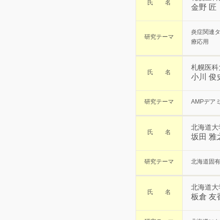
氏 名
金野 匠
炎症関連タ
研究テーマ
療応用
札幌医科
氏 名
小川 俊
研究テーマ
AMPデア
北海道大
氏 名
坂田 雅
研究テーマ
北海道固
北海道大
氏 名
板倉 友