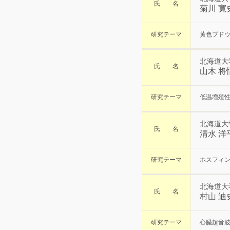
氏 名
菊川 寛
研究テーマ
黄色ブド
北海道大
氏 名
山木 将
研究テーマ
低温増殖
北海道大
氏 名
清水 洋
研究テーマ
ホスフィ
北海道大
氏 名
村山 迪
研究テーマ
心臓超音