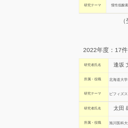
研究テーマ
慢性低酸
（
2022年度：17件
逢坂
研究者氏名
所属・役職
北海道大学
研究テーマ
ビフィズス
太田 
研究者氏名
所属・役職
旭川医科大