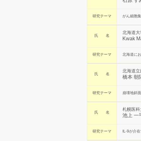
石原 す
研究テーマ
がん細胞
北海道大
氏 名
Kwak 
研究テーマ
北海道に
北海道立
氏 名
橋本 朝
研究テーマ
崩壊地斜
札幌医科
氏 名
池上 一
研究テーマ
IL-9が