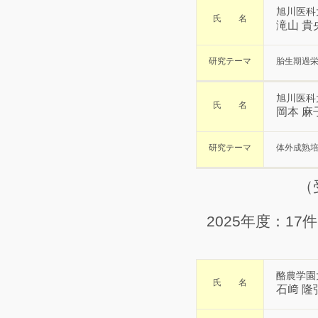
旭川医科
氏 名
滝山 貴
研究テーマ
胎生期過栄
旭川医科
氏 名
岡本 麻
研究テーマ
体外成熟
（
2025年度：17件
酪農学園
氏 名
石﨑 隆