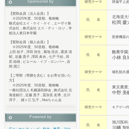
Sponsored by
研究テーマ
肺扁平上皮
【賛助会員（法人会員）】
北海道大
※2025年度、50音順、敬称略
氏 名
松岡 慶
株式会社エイ・ケイ・ケイ，エーザイ株
式会社，株式会社 エス・ディ・ロジ，学
校法人東日本学園
研究テーマ
医療機器
【賛助会員（個人会員）】
※2025年度、50音順、敬称略
酪農学園
上田 桂子 , 浮田 弥生 , 菊地 浩吉 , 栗原 清
氏 名
昭 , 近藤 貴子 ,澤田 眞央 , 七戸 千絵 , 田
小林 良
尻 稲雄 , ピエール・イブ・ロンバー , 吉
岡 潤三
研究テーマ
哺乳類共通
【ご寄附（寄贈を含む）をお寄せ頂いた
方】
※2025年度、50音順、敬称略
東京農業
氏 名
一般社団法人 札幌薬剤師会 , 株式会社 北
中野 美
海道銀行 , 近藤 貴子 , 冨加見 友博 , 古川
淳子 , 鐘ヶ江 弘子 , Akaちゃん会
研究テーマ
キアゲハ
Powered by
旭川医科
氏 名
川幡 智