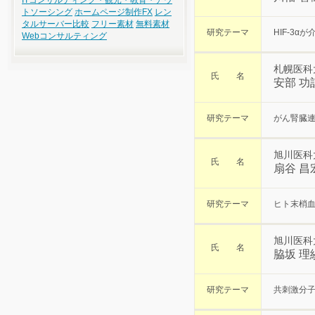
ITコンサルティング・観光・教育・アウ
トソーシング
ホームページ制作
FX
レン
タルサーバー比較
フリー素材
無料素材
研究テーマ
HIF-3
Webコンサルティング
札幌医科
氏 名
安部 功
研究テーマ
がん腎臓
旭川医科
氏 名
扇谷 昌
研究テーマ
ヒト末梢
旭川医科
氏 名
脇坂 理
研究テーマ
共刺激分