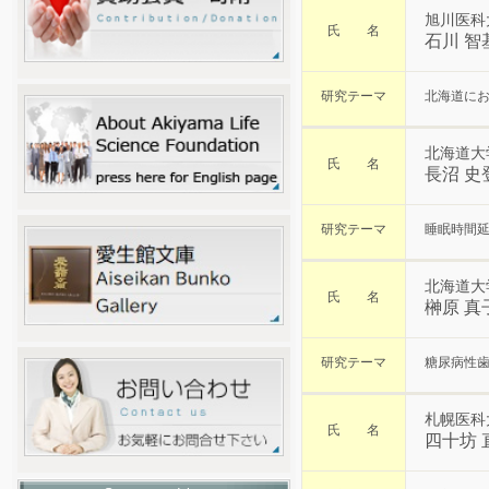
旭川医科
氏 名
石川 智
研究テーマ
北海道に
北海道大
氏 名
長沼 史
研究テーマ
睡眠時間
北海道大
氏 名
榊原 真
研究テーマ
糖尿病性歯
札幌医科
氏 名
四十坊 