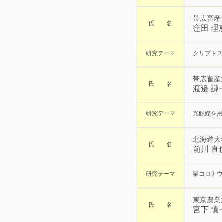
帯広畜産
氏 名
窪田 理
研究テーマ
クリプトス
帯広畜産
氏 名
渡邉 謙
研究テーマ
光触媒を用
北海道大
氏 名
前川 直
研究テーマ
猫コロナ
東京農業
氏 名
宮下 慎