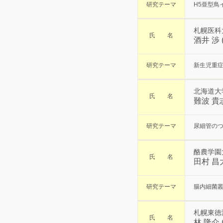
研究テーマ
H5亜型鳥
札幌医科
氏 名
酒井 渉
研究テーマ
新生児重症
北海道大
氏 名
難波 貴
研究テーマ
尿細管の
酪農学園
氏 名
田村 昌
研究テーマ
腸内細菌
札幌東徳
氏 名
林 隆介