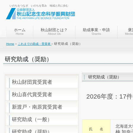
いのちをつなぎ いのちを育み 地域と共に歩む
ホーム
秋山財団とは？
助成事業・申請
褒
Home
About Us
Grants
Medal
研究助成（奨励）
Home
»
これまでの助成・受賞者
»
研究助成（奨励）
研究助成（奨励）
秋山財団賞受賞者
秋山喜代賞受賞者
2026年度：17件
新渡戸・南原賞受賞者
研究助成（一般）
北海道大
氏 名
研究助成（奨励）
楠 加奈