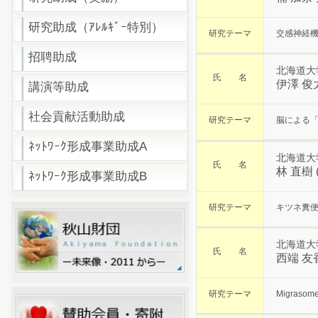
研究助成（ｱﾚﾙｷﾞｰ特別）
研究テーマ
交感神経
招聘助成
北海道大
氏 名
伊澤 俊
講演等助成
社会貢献活動助成
研究テーマ
脳による
ﾈｯﾄﾜｰｸ形成事業助成A
北海道大
氏 名
林 直樹
ﾈｯﾄﾜｰｸ形成事業助成B
研究テーマ
キツネ糞
北海道大
氏 名
西端 友
研究テーマ
Migra