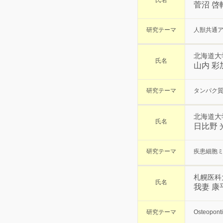
氏名
菅沼 啓
研究テーマ
人獣共通
北海道大
氏名
山内 彩
研究テーマ
タンパク
北海道大
氏名
日比野 
研究テーマ
疾患細胞
札幌医科
氏名
我妻 康
研究テーマ
Osteopo