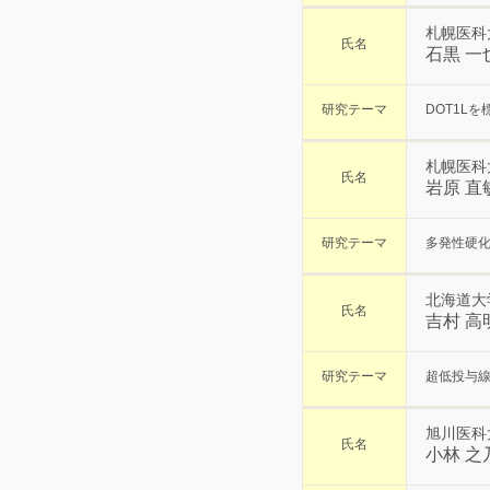
札幌医科
氏名
石黒 一
研究テーマ
DOT1L
札幌医科
氏名
岩原 直
研究テーマ
多発性硬
北海道大
氏名
吉村 高
研究テーマ
超低投与線量
旭川医科
氏名
小林 之